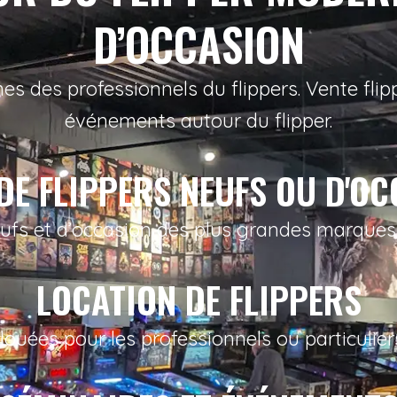
D’OCCASION
 des professionnels du flippers. Vente flipp
événements autour du flipper.
DE FLIPPERS NEUFS OU D'O
eufs et d’occasion des plus grandes marques.
LOCATION DE FLIPPERS
ouées pour les professionnels ou particulie