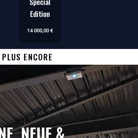
Special
Edition
14 000,00
€
T PLUS ENCORE
NE, NEUF &