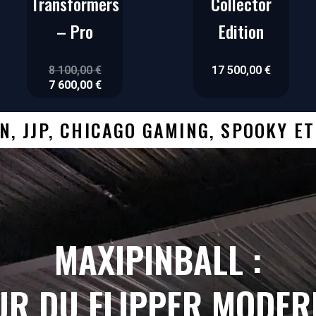
Transformers
Collector
– Pro
Edition
8 100,00
€
17 500,00
€
7 600,00
€
N, JJP, CHICAGO GAMING, SPOOKY E
MAXIPINBALL :
UR DU FLIPPER MODER