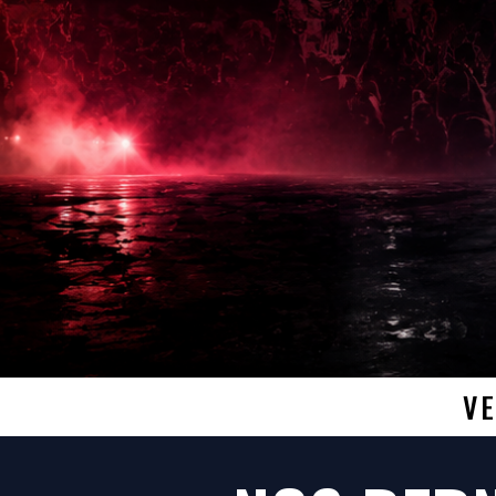
BON
VE
JOVI