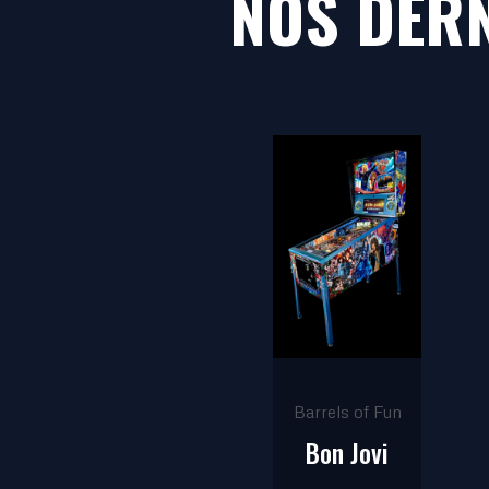
NOS DERN
La dernière
pièce de
Barrels of Fun
!
DÉCOUVRIR
Barrels of Fun
Bon Jovi