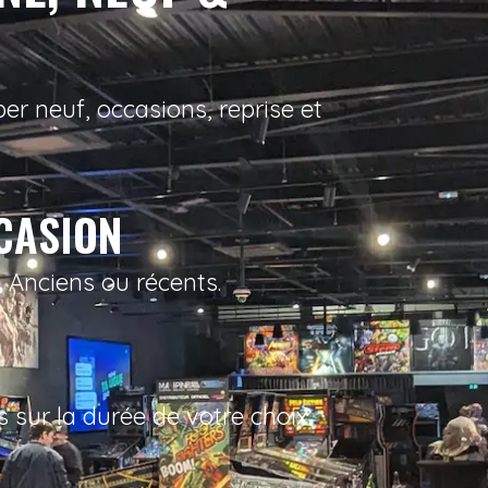
er neuf, occasions, reprise et
CCASION
 Anciens ou récents.
rs
sur la durée de votre choix.