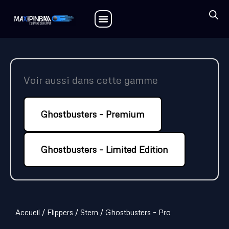
Aller
au
contenu
Voir aussi dans cette gamme
Ghostbusters – Premium
Ghostbusters – Limited Edition
Accueil
/
Flippers
/
Stern
/ Ghostbusters – Pro