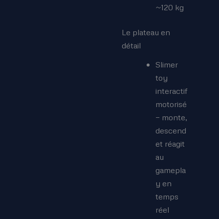
~120 kg
Le plateau en
détail
Slimer
toy
interactif
motorisé
— monte,
descend
et réagit
au
gamepla
y en
temps
réel