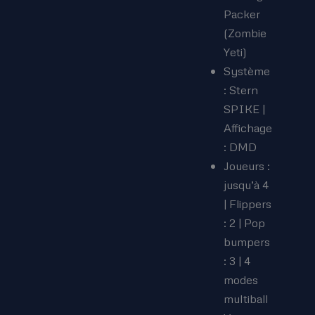
Packer
(Zombie
Yeti)
Système
: Stern
SPIKE |
Affichage
: DMD
Joueurs :
jusqu’à 4
| Flippers
: 2 | Pop
bumpers
: 3 | 4
modes
multiball