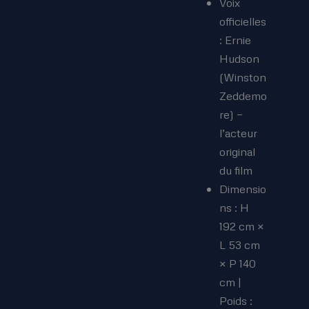
Voix
officielles
: Ernie
Hudson
(Winston
Zeddemo
re) —
l’acteur
original
du film
Dimensio
ns : H
192 cm ×
L 53 cm
× P 140
cm |
Poids :