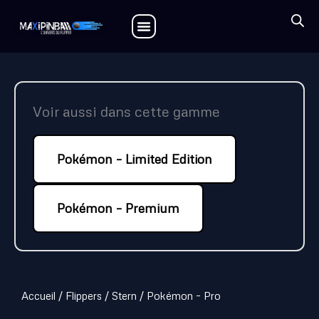
Aller
au
contenu
Voir aussi dans cette gamme
Pokémon – Limited Edition
Pokémon – Premium
Accueil
/
Flippers
/
Stern
/ Pokémon – Pro