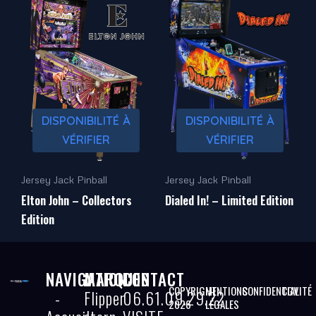
DISPONIBILITÉ À
DISPONIBILITÉ À
VÉRIFIER
VÉRIFIER
Jersey Jack Pinball
Jersey Jack Pinball
Elton John – Collectors
Dialed In! – Limited Edition
Edition
NAVIGATION
MARQUES
CONTACT
COPYRIGHT
MENTIONS
CONFIDENTIALITÉ
CGV
-
Flipper
06.61.09.29.22
2026
LÉGALES