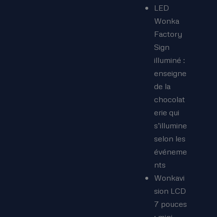
LED
Wonka
Factory
Sign
illuminé :
enseigne
de la
chocolat
erie qui
s’illumine
selon les
événeme
nts
Wonkavi
sion LCD
7 pouces
: mini-