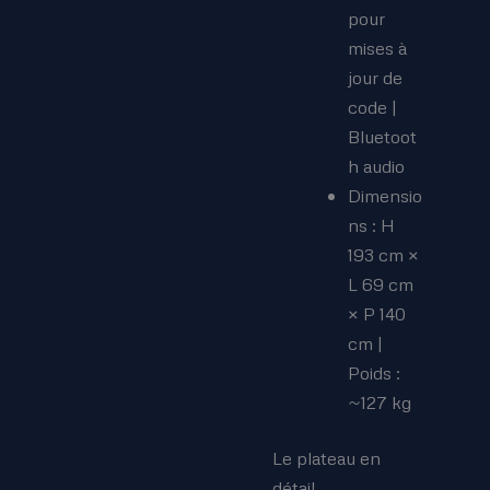
pour
mises à
jour de
code |
Bluetoot
h audio
Dimensio
ns : H
193 cm ×
L 69 cm
× P 140
cm |
Poids :
~127 kg
Le plateau en
détail