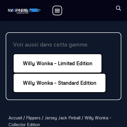
Aller
au
contenu
Voir aussi dans cette gamme
Willy Wonka – Limited Edition
Willy Wonka – Standard Edition
Accueil
/
Flippers
/
Jersey Jack Pinball
/ Willy Wonka –
Collector Edition