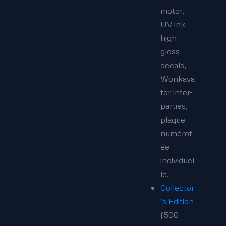
motor,
UV ink
high-
gloss
decals,
Wonkava
tor inter-
parties,
plaque
numérot
ée
individuel
le.
Collector
’s Edition
(500