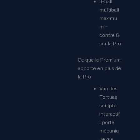
8-ball
multiball
maximu
m —
contre 6
sur la Pro
Ce que la Premium
apporte en plus de
la Pro
Van des
Tortues
sculpté
interactif
: porte
mécaniq
ue qui