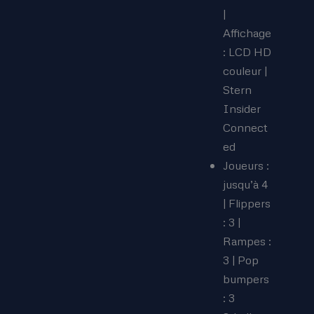
|
Affichage
: LCD HD
couleur |
Stern
Insider
Connect
ed
Joueurs :
jusqu’à 4
| Flippers
: 3 |
Rampes :
3 | Pop
bumpers
: 3