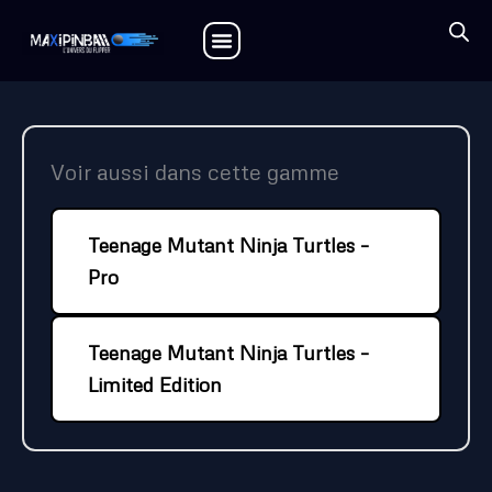
Aller
au
contenu
Voir aussi dans cette gamme
Teenage Mutant Ninja Turtles –
Pro
Teenage Mutant Ninja Turtles –
Limited Edition