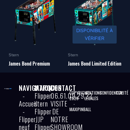
DISPONIBILITÉ À
VÉRIFIER
Stern
Stern
James Bond Premium
James Bond Limited Edition
NAVIGATION
MARQUES
CONTACT
COPYRIGHT
MENTIONS
CONFIDENTIALITÉ
CGV
-
Flipper
06.61.09.29.22
2026
LÉGALES
Accueil
stern
VISITE
-
MAXIPINBALL
-
Flipper
DE
Flipper
JJP
NOTRE
neuf
Flipper
SHOWROOM