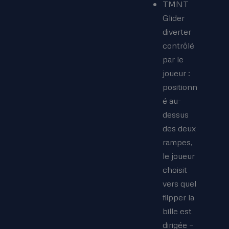
TMNT
Glider
diverter
contrôlé
par le
joueur :
positionn
é au-
dessus
des deux
rampes,
le joueur
choisit
vers quel
flipper la
bille est
dirigée —