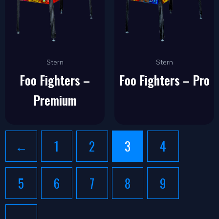
Stern
Stern
Foo Fighters –
Foo Fighters – Pro
Premium
←
1
2
3
4
5
6
7
8
9