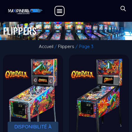
Aller
au
contenu
FLIPPERS
Accueil
/
Flippers
/ Page 3
DISPONIBILITÉ À