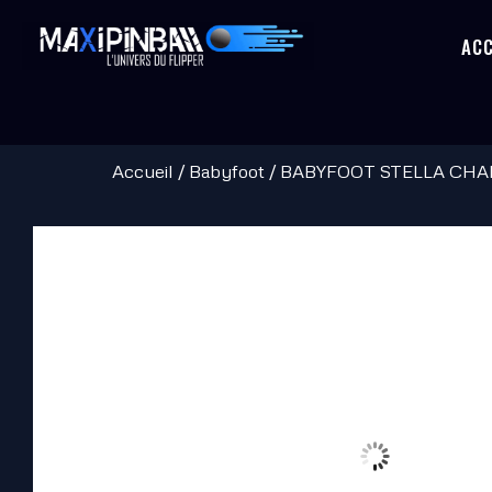
Aller
ACC
au
contenu
Accueil
/
Babyfoot
/ BABYFOOT STELLA CH