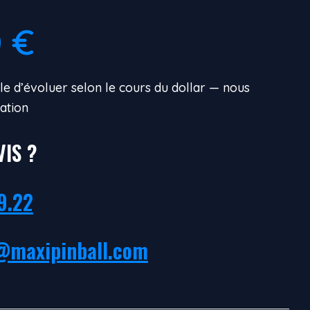
0
€
ible d’évoluer selon le cours du dollar — nous
ation
VIS ?
9.22
@maxipinball.com